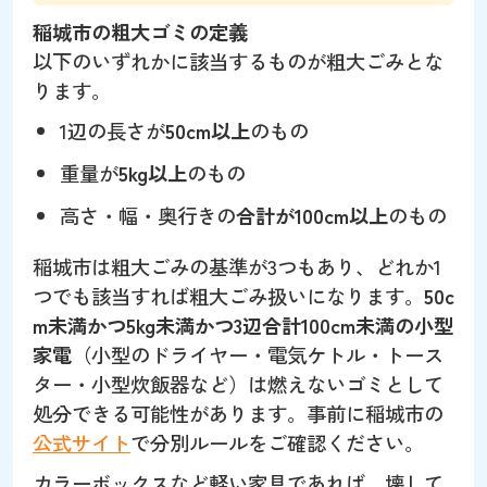
稲城市の粗大ゴミの定義
以下のいずれかに該当するものが粗大ごみとな
ります。
1辺の長さが
50cm以上
のもの
重量が
5kg以上
のもの
高さ・幅・奥行きの
合計が100cm以上
のもの
稲城市は粗大ごみの基準が3つもあり、どれか1
つでも該当すれば粗大ごみ扱いになります。
50c
m未満かつ5kg未満かつ3辺合計100cm未満の小型
家電
（小型のドライヤー・電気ケトル・トース
ター・小型炊飯器など）は燃えないゴミとして
処分できる可能性があります。事前に稲城市の
公式サイト
で分別ルールをご確認ください。
カラーボックスなど軽い家具であれば、壊して