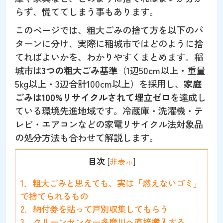
らず、慌ててしまう事もあります。
このページでは、粗大ごみの捨て方を以下のパ
ターンに分け、実際に稲城市ではどのように捨
てればよいかを、わかりやすくまとめます。稲
城市は
3つの粗大ごみ基準
（1辺50cm以上・重量
5kg以上・3辺合計100cm以上）を採用し、
家庭
ごみは100%リサイクルされて埋立ゼロ
を達成し
ている環境先進地域です。冷蔵庫・洗濯機・テ
レビ・エアコンなどの家電リサイクル法対象品
の処分方法も合わせて解説します。
目次
[
非表示
]
1．粗大ごみと思えても、実は「燃えないゴミ」
で捨てられるもの
2．納付券を貼って戸別収集してもらう
3．クリーンセンター多摩川へ直接搬入する