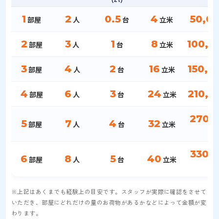
1
2
0.5
4
50,0
部屋
人
台
立米
2
3
1
8
100,0
部屋
人
台
立米
3
4
2
16
150,0
部屋
人
台
立米
4
6
3
24
210,0
部屋
人
台
立米
270,
5
7
4
32
部屋
人
台
立米
330,
6
8
5
40
部屋
人
台
立米
※上記はあくまでも経験上の目安です。スタッフが実際に確認をさせて
いただき、部屋にどれだけの量のお荷物があるかなどによって金額が変
わります。