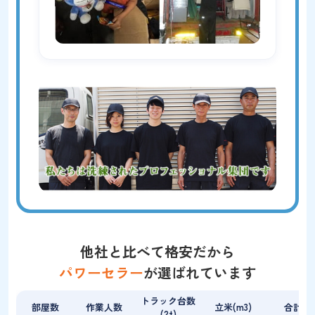
他社と比べて格安だから
パワーセラー
が選ばれています
トラック台数
部屋数
作業人数
立米(m3)
合計金額
(2t)