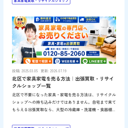
家具家電買取・リサイクルショップ
このページでは、練馬区で家具・家電を賢く売る方法を、
出張買取と区内のリサイクルショップの両面から紹介しま
す。練馬・光が丘・大泉学園エリアの住み替えや実家の片
付けにも役立ててください。 練馬区は出張買取の対応エ
リアです 練馬区は、パワーセラー朝霞店（埼玉県朝霞
市）から近く、出張買取の対応エリアです。冷蔵庫・洗濯
機・ソファ・食器棚などの大型品は店舗まで運ぶのが大変
ですが、出張買取なら自宅で査定から搬出まで完結しま
す。パワー
投稿: 2025.03.05
更新: 2026.07.19
北区で家具家電を売る方法｜出張買取・リサイ
クルショップ一覧
北区で不要になった家具・家電を売る方法は、リサイクル
ショップへの持ち込みだけではありません。自宅まで来て
もらえる出張買取なら、大型の冷蔵庫・洗濯機・食器棚な
ども運び出す手間なく査定できます。赤羽・王子・東十条
エリアの店舗情報もあわせて紹介します。 大型家具・大