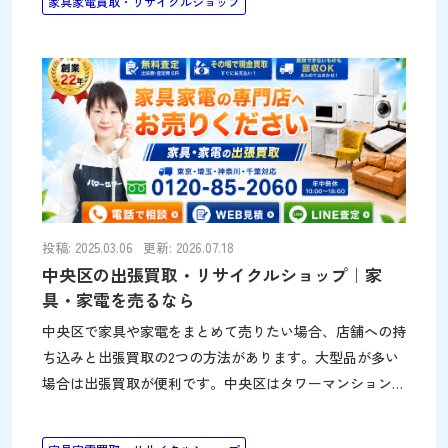
家具家電買取・リサイクルショップ
パワーセラー朝霞店から近く、出張買取が利用しやすいエ
リアです。 パワーセラーの出張買取（板橋区対応） パワ
ーセラーは、売り場面積300坪の家具・家電専門のリサイ
クルショップです。年間6万点以上を自社店舗で販売して
いるため、冷蔵庫・洗濯機・ソファ・食器棚など幅広い品
目の買取に対応できます。持ち込みが難しい大型品も、ご
自宅で査定できる出張買取が便利です。 パワーセラーの
店舗がある朝霞市は板橋区の隣接エリアのため、板
投稿: 2025.03.06
更新: 2026.07.18
中央区の出張買取・リサイクルショップ｜家
具・家電を売るなら
中央区で家具や家電をまとめて売りたい場合、店舗への持
ち込みと出張買取の2つの方法があります。大型品が多い
場合は出張買取が便利です。中央区はタワーマンションの
住戸が多く、搬出に手間がかかる大型家具の処分には出張
買取が向いています。利用しやすいサービスと店舗を紹介