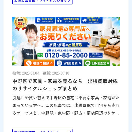
家具家電買取・リサイクルショップ
します。 持ち込みが難しい家具・家電も自宅で査定でき
ます パワーセラーは、売り場面積300坪の家具・家電専門
のリサイクルショップです。年間6万点以上を自社店舗で
販売しているため、冷蔵庫・洗濯機・ソファ・食器棚など
幅広い品目の買取に対応できます。持ち込みが難しい大型
品も、ご自宅で査定できる出張買取が便利です。 朝霞店
から中央区までは車で約50分ですが、パワーセラーのトラ
ックは1都3県を巡回しています。お近くのルートや予約
投稿: 2025.03.04
更新: 2026.07.18
中野区で家具・家電を売るなら｜出張買取対応
のリサイクルショップまとめ
引越しや買い替えで中野区の自宅に不要な家具・家電がた
まっている方へ。この記事では、出張買取で自宅から売れ
るサービスと、中野駅・東中野・野方・沼袋周辺のリサイ
クルショップをまとめています。 中野区で家具家電を売
るなら出張買取が便利です 中野区で家具や家電を手放す