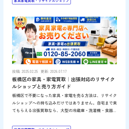
家具家電買取・リサイクルショップ
型家電も出張買取で対応できます 北区で家具や家電を手
放す場合、店舗へ持ち込むだけでなく、自宅まで来てもら
える出張買取を利用する方法があります。パワーセラーは
家具・家電に特化した300坪の大型リサイクルショップを
運営しているため、大型品の査定にも強く、事前に写真で
相談できるサービスも利用できます。 パワーセラーは朝
霞店から北区まで車で約30分です。近距離エリアのため、
予約状況が合えばスムーズに出張買取のご相談
投稿: 2025.02.25
更新: 2026.07.17
板橋区の家具・家電買取｜出張対応のリサイク
ルショップと売り方ガイド
板橋区で不要になった家具・家電を売る方法は、リサイク
ルショップへの持ち込みだけではありません。自宅まで来
てもらえる出張買取なら、大型の冷蔵庫・洗濯機・食器棚
なども運び出す手間なく査定できます。大山・ときわ台・
上板橋エリアの店舗情報もあわせて紹介します。板橋区は