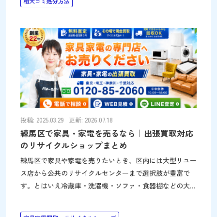
粗大ゴミ処分方法
数。詳細はこちら 家具や家電などの粗大ごみのご処分で
お困りではありませんか？突然のお引越しなどで、冷蔵庫
や家具など、どのように捨てればよいか分からず、慌てて
しまう事もあります。 このページでは、粗大ごみの捨て
方を以下のパターンに分け、実際に稲城市ではどのように
捨てればよいかを、わかりやすくまとめます。稲城市は3
つの粗大ごみ基準（1辺50cm以上・重量5kg以上・3辺合計
100cm以上）を採用し、家庭ごみは100%リサイクルされて
埋立ゼロを達成している環境先進地域です。冷蔵
投稿: 2025.03.29
更新: 2026.07.18
練馬区で家具・家電を売るなら｜出張買取対応
のリサイクルショップまとめ
練馬区で家具や家電を売りたいとき、区内には大型リユー
ス店から公共のリサイクルセンターまで選択肢が豊富で
す。とはいえ冷蔵庫・洗濯機・ソファ・食器棚などの大型
品は、店舗まで運ぶのが大変です。練馬区は朝霞市から近
く、パワーセラーの出張買取が対応しやすいエリアです。