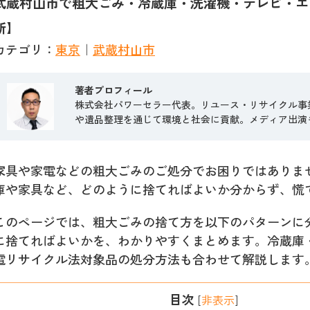
武蔵村山市で粗大ごみ・冷蔵庫・洗濯機・テレビ・エア
新】
カテゴリ：
東京
｜
武蔵村山市
著者プロフィール
株式会社パワーセラー代表。リユース・リサイクル事
や遺品整理を通じて環境と社会に貢献。メディア出演
家
具や家電などの粗大ごみのご処分でお困りではありま
庫や家具など、どのように捨てればよいか分からず、慌
このページでは、粗大ごみの捨て方を以下のパターンに
に捨てればよいかを、わかりやすくまとめます。冷蔵庫
電リサイクル法対象品の処分方法も合わせて解説します
目次
[
非表示
]