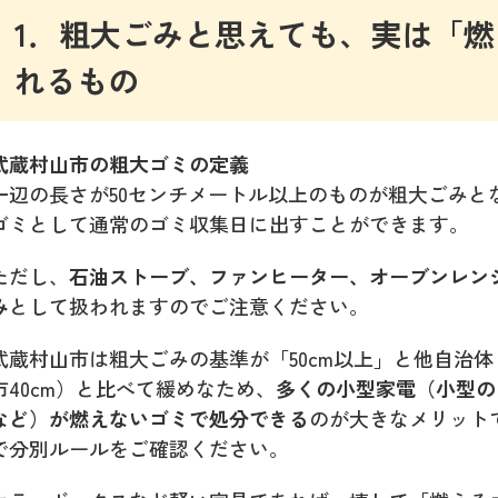
1．粗大ごみと思えても、実は「
れるもの
武蔵村山市の粗大ゴミの定義
一辺の長さが50センチメートル以上のものが粗大ごみとな
ゴミとして通常のゴミ収集日に出すことができます。
ただし、
石油ストーブ、ファンヒーター、オーブンレンジ
み
として扱われますのでご注意ください。
武蔵村山市は粗大ごみの基準が「50cm以上」と他自治体（
市40cm）と比べて緩めなため、
多くの小型家電（小型の
など）が燃えないゴミで処分できる
のが大きなメリット
で分別ルールをご確認ください。