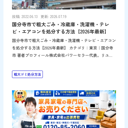
す。大型品の搬出は傷のリスクが伴うので、保険加入の有
無を必ず確認しましょう 国分寺市の不用品回収料金を徹
底調査｜おすすめ業者5選
投稿: 2022.06.13
更新: 2026.07.19
国分寺市で粗大ごみ・冷蔵庫・洗濯機・テレ
ビ・エアコンを処分する方法【2026年最新】
国分寺市で粗大ごみ・冷蔵庫・洗濯機・テレビ・エアコン
を処分する方法【2026年最新】 カテゴリ：東京｜国分寺
市 著者プロフィール株式会社パワーセラー代表。リユー
ス・リサイクル事業で「捨てずに活かす」を実践。不用品
回収や遺品整理を通じて環境と社会に貢献。メディア出演
粗大ゴミ処分方法
も多数。詳細はこちら 家具や家電などの粗大ごみのご処
分でお困りではありませんか？突然のお引越しなどで、冷
蔵庫や家具など、どのように捨てればよいか分からず、慌
ててしまう事もあります。 このページでは、粗大ごみの
捨て方を以下のパターンに分け、実際に国分寺市ではどの
ように捨てればよいかを、わかりやすくまとめます。国分
寺市の粗大ごみは品目によって基準が異なり（家電30cm