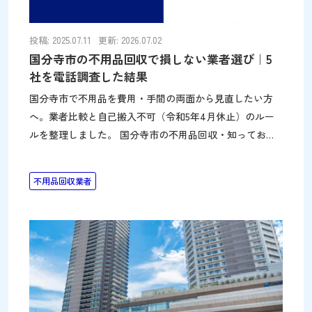
投稿: 2025.07.11
更新: 2026.07.02
国分寺市の不用品回収で損しない業者選び｜5
社を電話調査した結果
国分寺市で不用品を費用・手間の両面から見直したい方
へ。業者比較と自己搬入不可（令和5年4月休止）のルー
ルを整理しました。 国分寺市の不用品回収・知っておき
たい3つのポイント 「現地見積もりが必須」と言って電
話・メールで金額を提示しない業者、「〇〇円〜」と金額
不用品回収業者
を確定させない業者は避ける。事前に料金を確認できる業
者を選ぶ（本ページ掲載の調査結果を参考にしてくださ
い） 搬出条件は最初から正確に伝える。タンス・ソファ
などサイズに個体差がある品目は事前に寸法を測定し、階
数・エレベーターの有無・玄関から道路までの距離を伝え
ると見積もりが正確になる 搬出時に壁や床を傷つける事
故もあるため、損害賠償保険に加入した業者だと安心で