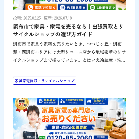
以上・家具等40cm以上）、直接持込は不可で、電話・イ
ンターネット・FAXで申込み後に戸別収集してもらう方法
のみで
投稿: 2025.02.25
更新: 2026.07.18
調布市で家具・家電を売るなら｜出張買取とリ
サイクルショップの選び方ガイド
調布市で家具や家電を売りたいとき、つつじヶ丘・調布
駅・西調布エリアには大型リユース店から地域密着のリサ
イクルショップまで揃っています。とはいえ冷蔵庫・洗濯
機・ソファ・食器棚などの大型品は、店舗まで運ぶのが大
変です。このページでは、調布市で家具・家電を賢く売る
家具家電買取・リサイクルショップ
方法を、出張買取と市内のリサイクルショップの両面から
紹介します。調布駅・つつじヶ丘・仙川エリアの住み替え
や実家の片付けにも役立ててください。 大型の家具・家
電は自宅まで来てもらうのが確実 調布市で冷蔵庫・洗濯
機・ソファ・食器棚などの大型品を売りたい場合、店舗ま
で運ぶのは大きな負担です。こうしたときに便利なのが、
自宅まで査定に来てもらえる出張買取です。パワーセラー