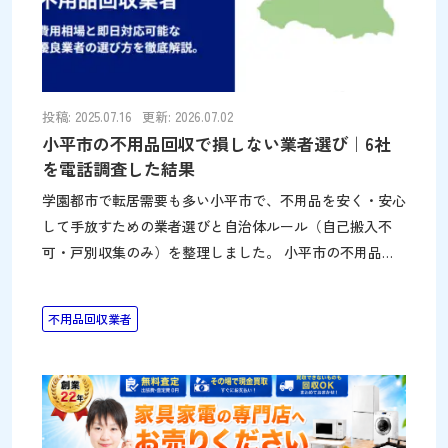
どのように捨てればよいか分からず、慌ててしまう事もあ
ります。 このページでは、粗大ごみの捨て方を以下のパ
ターンに分け、実際に小平市ではどのように捨てればよい
かを、わかりやすくまとめます。小
投稿: 2025.07.16
更新: 2026.07.02
小平市の不用品回収で損しない業者選び｜6社
を電話調査した結果
学園都市で転居需要も多い小平市で、不用品を安く・安心
して手放すための業者選びと自治体ルール（自己搬入不
可・戸別収集のみ）を整理しました。 小平市の不用品回
収・知っておきたい3つのポイント 「現地見積もりが必
須」と言って電話・メールで金額を提示しない業者、「〇
不用品回収業者
〇円〜」と金額を確定させない業者は避ける。事前に料金
を確認できる業者を選ぶ（本ページ掲載の調査結果を参考
にしてください） 搬出条件は最初から正確に伝える。タ
ンス・ソファなどサイズに個体差がある品目は事前に寸法
を測定し、階数・エレベーターの有無・玄関から道路まで