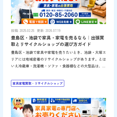
の距離を伝えると見積もりが正確になる 万一の建物破損
に備え、賠償保険のある業者を選ぶとトラブルを避けられ
ます。小平市は花小金井のマンションから小川町の戸建て
まで搬出環境が多様なため、保険の有無は重要です 小平
市の不用品回収料金を徹底調査｜おすすめ業者6
投稿: 2025.02.25
更新: 2026.07.19
豊島区・池袋で家具・家電を売るなら｜出張買
取とリサイクルショップの選び方ガイド
豊島区・池袋で家具や家電を売りたいとき、池袋・大塚エ
リアには地域密着のリサイクルショップがあります。とは
いえ冷蔵庫・洗濯機・ソファ・食器棚などの大型品は、店
舗まで運ぶのが大変です。このページでは、豊島区で家
具・家電を賢く売る方法を、出張買取と区内のリサイクル
家具家電買取・リサイクルショップ
ショップの両面から紹介します。池袋・大塚・巣鴨エリア
の住み替えや実家の片付けにも役立ててください。 豊島
区・池袋の家具・家電は出張買取が便利です 豊島区で冷
蔵庫・洗濯機・ソファ・食器棚などの大型品を売りたい場
合、店舗まで運ぶのは大きな負担です。こうしたときに便