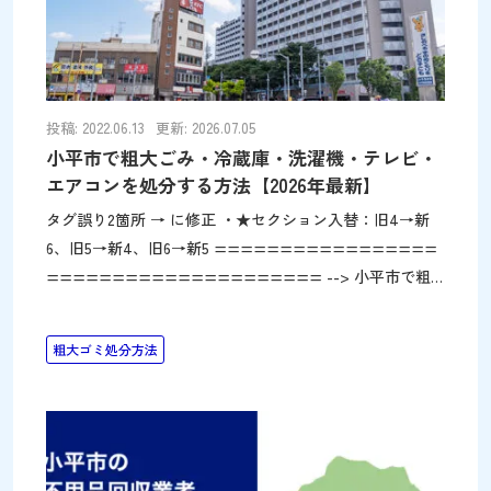
投稿: 2022.06.13
更新: 2026.07.05
小平市で粗大ごみ・冷蔵庫・洗濯機・テレビ・
エアコンを処分する方法【2026年最新】
タグ誤り2箇所 → に修正 ・★セクション入替：旧4→新
6、旧5→新4、旧6→新5 =================
===================== --> 小平市で粗
大ごみ・冷蔵庫・洗濯機・テレビ・エアコンを処分する方
法【2026年最新】 カテゴリ：東京｜小平市 著者プロフィ
粗大ゴミ処分方法
ール株式会社パワーセラー代表。リユース・リサイクル事
業で「捨てずに活かす」を実践。不用品回収や遺品整理を
通じて環境と社会に貢献。メディア出演も多数。詳細はこ
ちら 家具や家電などの粗大ごみのご処分でお困りではあ
りませんか？突然のお引越しなどで、冷蔵庫や家具など、