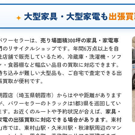
大型家具・大型家電も
出張買
パワーセラーは、
売り場面積300坪の家具・家電専
門
のリサイクルショップです。年間6万点以上を自
社店舗で販売しているため、冷蔵庫・洗濯機・ソフ
ァ・食器棚など幅広い品目の買取に対応できます。
持ち込みが難しい大型品も、ご自宅で査定できる出
張買取が便利です。
朝霞店（埼玉県朝霞市）からはやや距離があります
が、パワーセラーのトラックは1都3県を巡回してい
ます。お近くのルートや予約状況が合えば、
家具・
家電の出張買取に対応できる場合があります
。東村
山市では、東村山駅・久米川駅・秋津駅周辺のマン