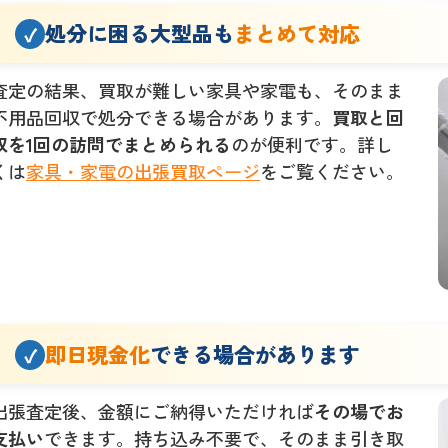
処分に困る大型品も
まとめて対応
査定の結果、買取が難しい家具や家電も、そのまま
不用品回収で処分できる場合があります。
買取と回
収を1回の訪問でまとめられる
のが便利です。詳し
くは
家具・家電の出張買取ページ
をご覧ください。
即日現金化
できる場合があります
出張査定後、金額にご納得いただければ
その場でお
支払い
できます。持ち込み不要で、そのまま引き取