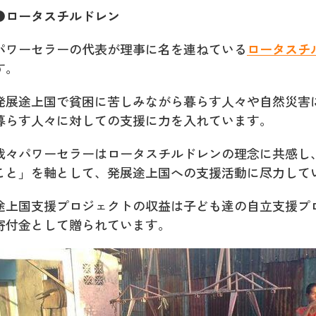
●ロータスチルドレン
パワーセラーの代表が理事に名を連ねている
ロータスチ
す。
発展途上国で貧困に苦しみながら暮らす人々や自然災害
暮らす人々に対しての支援に力を入れています。
我々パワーセラーはロータスチルドレンの理念に共感し
こと」を軸として、発展途上国への支援活動に尽力して
途上国支援プロジェクトの収益は子ども達の自立支援プ
寄付金として贈られています。