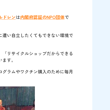
ルドレン
は
内閣府認証のNPO団体
で
に遭い自立したくてもできない環境で
、「リサイクルショップだからできる
います。
ログラムやワクチン購入のために毎月