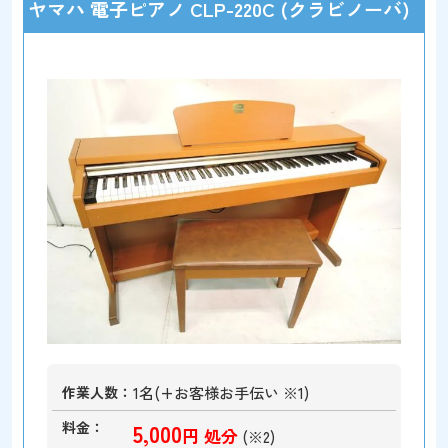
ヤマハ 電子ピアノ CLP-220C (クラビノーバ)
作業人数
1名(+お客様お手伝い ※1)
料金
5,000
円 処分
(※2)