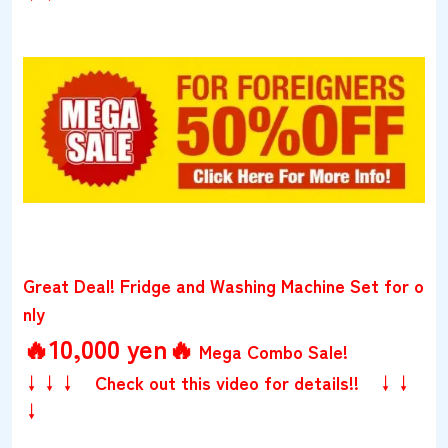
Great Deal! Fridge and Washing Machine Set for o
nly
🔥10,000 yen🔥
Mega Combo Sale!
↓↓↓ Check out this video for details!! ↓↓
↓