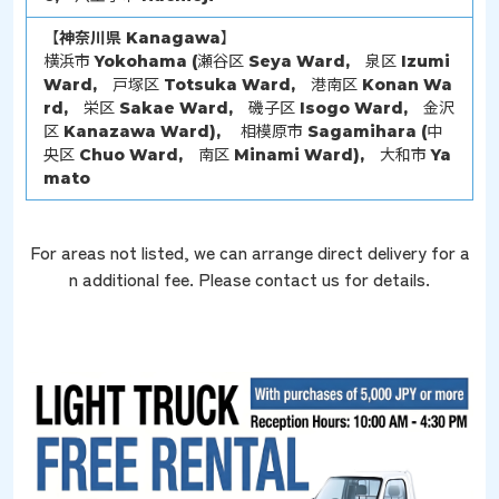
【
神奈川県
Kanagawa】
横浜市 Yokohama (瀬谷区 Seya Ward, 泉区 Izumi
Ward, 戸塚区 Totsuka Ward, 港南区 Konan Wa
rd, 栄区 Sakae Ward, 磯子区 Isogo Ward, 金沢
区 Kanazawa Ward), 相模原市 Sagamihara (中
央区 Chuo Ward, 南区 Minami Ward), 大和市 Ya
mato
For areas not listed, we can arrange direct delivery for a
n additional fee. Please contact us for details.