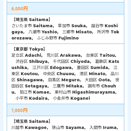
6,000円
【
埼玉県
Saitama】
さいたま市 Saitama, 草加市 Souka, 越谷市 Koshi
gaya, 八潮市 Yashio, 三郷市 Misato, 所沢市 Tok
orozawa, ふじみ野市 Fujimino
【
東京都
Tokyo】
足立区 Adachi, 荒川区 Arakawa, 台東区 Taitou,
渋谷区 Shibuya, 千代田区 Chiyoda, 葛飾区 Kats
ushika, 江戸川区 Edogawa, 墨田区 Sumida, 江
東区 Koutou, 中央区 Chuuou, 港区 Minato, 品川
区 Shinagawa, 目黒区 Meguro, 大田区 Oota, 世
田谷区 Setagaya, 三鷹市 Mitaka, 調布市 Chouh
u, 狛江市 Komae, 東村山市 Higashimurayama,
小平市 Kodaira, 小金井市 Koganei
7,000円
【
埼玉県
Saitama】
川越市 Kawagoe, 狭山市 Sayama, 入間市 Iruma,