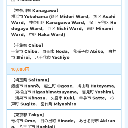
【
神奈川県
Kanagawa】
横浜市 Yokohama (緑区 Midori Ward, 旭区 Asahi
Ward, 神奈川区 Kanagawa Ward, 保土ヶ谷区 Ho
dogaya Ward, 西区 Nishi Ward, 南区 Minami
Ward, 中区 Naka Ward)
【
千葉県
Chiba】
千葉市 Chiba, 野田市 Noda, 我孫子市 Abiko, 白井
市 Shiroi, 八千代市 Yachiyo
10,000円
【
埼玉県
Saitama】
飯能市 Hannō, 越生町 Ogose, 鳩山町 Hatoyama,
東松山市 Higashimatsuyama, 吉見町 Yoshimi,
鴻巣市 Kōnosu, 久喜市 Kuki, 幸手市 Satte, 杉
戸町 Sugito, 宮代町 Miyashiro
【
東京都
Tokyo
】
青梅市 Ome, 日の出町 Hinode, あきる野市 Akirun
o, 八王子市 Hachioji