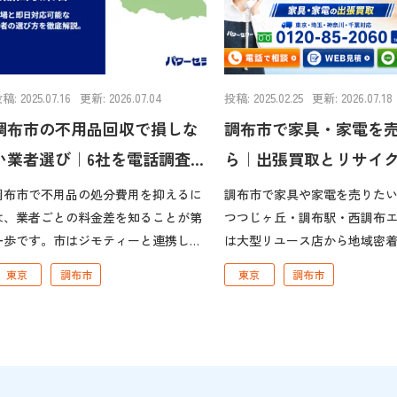
稿: 2025.07.16
更新: 2026.07.04
投稿: 2025.02.25
更新: 2026.07.18
調布市の不用品回収で損しな
調布市で家具・家電を
い業者選び｜6社を電話調査
ら｜出張買取とリサイ
した結果
ショップの選び方ガイ
調布市で不用品の処分費用を抑えるに
調布市で家具や家電を売りた
は、業者ごとの料金差を知ることが第
つつじヶ丘・調布駅・西調布
一歩です。市はジモティーと連携しリ
は大型リユース店から地域密
ースも進めています。 調布市の不用
イクルショップまで揃ってい
東京
調布市
東京
調布市
品回収・知っておきたい3つのポイン
はいえ冷蔵庫・洗濯機・ソフ
必須」と言って電
棚などの大型品は、店舗まで
話・メールで金額を提示しない業者、
大変です。このページでは、
「〇〇円〜」と金額を確定させない業
家具・家電を賢く売る方法を
者は避ける。事前に料金を確認できる
取と市内のリサイクルショッ