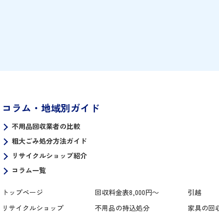
業者を選ぶ（本ページ掲載の調査結果
から紹介します。調布駅・つ
参考にしてください）。 搬出条件は
丘・仙川エリアの住み替えや
最初から正確に伝える。タンス・ソフ
付けにも役立ててください。 大型の家
ァなどサイズに個体差がある品目は事
具・家電は自宅まで来てもら
前に寸法を測定し、階数・エレベータ
実 調布市で冷蔵庫・洗濯機・ソファ・
ーの有無・玄関から道路までの距離を
食器棚などの大型品を売りた
伝えると見積もりが正確になる。 搬出
店舗まで運ぶのは大きな負担
時に住宅を傷つけるトラブルに備え、
うしたときに便利なのが、自
損害賠償保険のある業者を選ぶと安心
定に来てもらえる出張買取で
コラム・地域別ガイド
 調布市のおすすめ不用品回収業
ーセラーは家具・家電に特化
不用品回収業者の比較
著者：臺 真樹（うてな しん
場面積300坪の大型リサイクル
粗大ごみ処分方法ガイド
じ）株式会社パワーセラー代表。創業
リサイクルショップ紹介
コラム一覧
トップページ
回収料金表8,000円～
引越
リサイクルショップ
不用品の持込処分
家具の回