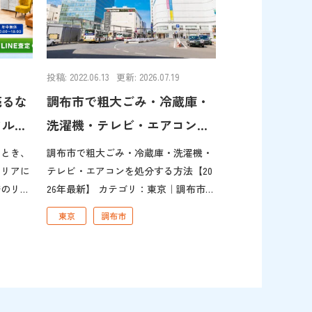
投稿: 2022.06.13
更新: 2026.07.19
売るな
調布市で粗大ごみ・冷蔵庫・
クル
洗濯機・テレビ・エアコンを
ド
処分する方法【2026年最新】
いとき、
調布市で粗大ごみ・冷蔵庫・洗濯機・
エリアに
テレビ・エアコンを処分する方法【20
着のリサ
26年最新】 カテゴリ：東京｜調布市
ます。と
著者プロフィール株式会社パワーセラ
東京
調布市
ァ・食器
ー代表。リユース・リサイクル事業で
運ぶのが
「捨てずに活かす」を実践。不用品回
調布市で
収や遺品整理を通じて環境と社会に貢
、出張買
献。メディア出演も多数。詳細はこち
プの両面
ら 家具や家電などの粗大ごみのご処分