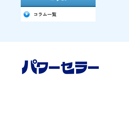
を
コラム一覧
です。
者6選 
2