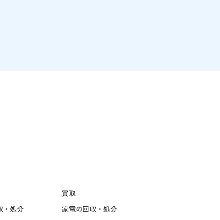
つじヶ
でお困りではありませんか？突然のお
実家の片
引越しなどで、冷蔵庫や家具など、ど
のように捨てればよいか分からず、慌
うのが確
ててしまう事もあります。 このページ
では、粗大ごみの捨て方を以下のパタ
い場合、
ーンに分け、実際に調布市ではどのよ
です。こ
うに捨てればよいかを、わかりやすく
宅まで査
まとめます。調布市は最大辺40cm以
す。パワ
上が粗大ごみで、処理券は315円券・6
した売り
30円券の2種類のシンプルな料金体系
シ
です。クリーンセンターへの直接搬入
は土曜・祝日も可能（10kg 300円）で
買取
収・処分
家電の回収・処分