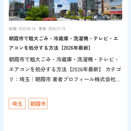
出条件は最初から正確に伝える。階数・エレベ
ーターの有無・玄関から道路までの距離を伝え
ると見積もりが正確になる。 搬出事故に備え、
投稿: 2022.06.14
更新: 2026.07.19
賠償保険に加入しているかを事前にチェックし
朝霞市で粗大ごみ・冷蔵庫・洗濯機・テレビ・エ
ておきましょう。 朝霞市の不用品回収の相場を
アコンを処分する方法【2026年最新】
徹底調査 著者：臺 真樹（うてな しんじ）株式
朝霞市で粗大ごみ・冷蔵庫・洗濯機・テレビ・
会社パワーセラー代表。創業22年（2005年創
エアコンを処分する方法【2026年最新】 カテゴ
業）の
リ：埼玉｜朝霞市 著者プロフィール株式会社パ
ワーセラー代表。リユース・リサイクル事業で
「捨てずに活かす」を実践。不用品回収や遺品
埼玉
朝霞市
整理を通じて環境と社会に貢献。メディア出演
も多数。詳細はこちら 家具や家電などの粗大ご
みのご処分でお困りではありませんか？突然の