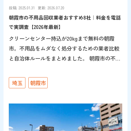
きます。 パワーセラーの店舗は朝霞市幸町にあ
投稿: 2025.01.31
更新: 2026.07.20
り、朝霞市は最も対応しやすい地元エリアで
朝霞市の不用品回収業者おすすめ8社｜料金を電話
す。予約状況が合えば、最短当日の出張査定も
で実調査【2026年最新】
可能です。朝霞市では、朝霞駅・朝霞台駅
クリーンセンター持込が20kgまで無料の朝霞
市。不用品をムダなく処分するための業者比較
と自治体ルールをまとめました。 朝霞市の不用
品回収・知っておきたい3つのポイント 「現地
見積もりが必須」と言って電話・メールで金額
埼玉
朝霞市
を提示しない業者、「〇〇円〜」と金額を確定
させない業者は避ける。事前に料金を確認でき
る業者を選ぶ（本ページ掲載の調査結果を参考
にしてください）。 タンス・ソファなどサイズ
に個体差がある品目は事前に寸法を測定し、搬