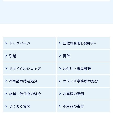
お引越しなどで、冷蔵庫や家具など、どのよう
に捨てればよいか分からず、慌ててしまう事も
あります。 このページでは、粗大ごみの捨て方
を以下のパターンに分け、実際に朝霞市ではど
のように捨てればよいかを、わかりやすくまと
トップページ
回収料金表8,000円～
めます。朝霞市の粗大ごみは一辺50cm以上が対
引越
買取
象で、戸別収集（電話またはWeb申込・1回5点
まで）またはクリーンセンターへの直接搬入（2
リサイクルショップ
片付け・遺品整理
0kgまで無料・土曜は要予約）から選べます。冷
不用品の持込処分
オフィス事務所の処分
蔵庫
店舗・飲食店の処分
お客様の事例
よくある質問
不用品の寄付