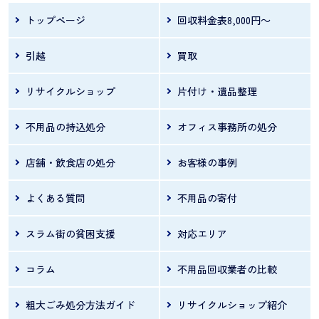
具・家電に特化した300坪の大型リサイクルシ
トップページ
回収料金表8,000円～
ョップを運営しているため、大型品の査定にも
引越
買取
強く、事前に写真で相談できるサービスも利用
できます。 パワーセラーの拠点は埼玉県朝
リサイクルショップ
片付け・遺品整理
不用品の持込処分
オフィス事務所の処分
店舗・飲食店の処分
お客様の事例
よくある質問
不用品の寄付
スラム街の貧困支援
対応エリア
コラム
不用品回収業者の比較
粗大ごみ処分方法ガイド
リサイクルショップ紹介