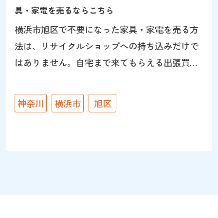
具・家電を売るならこちら
横浜市旭区で不要になった家具・家電を売る方
法は、リサイクルショップへの持ち込みだけで
はありません。自宅まで来てもらえる出張買取
なら、大型の冷蔵庫・洗濯機・食器棚なども運
び出す手間なく査定できます。鶴ヶ峰・二俣
神奈川
横浜市
旭区
川・希望が丘エリアの店舗情報もあわせて紹介
します。旭区は坂道や大型団地も多いため、搬
出まで任せられる出張買取が便利です。 大型家
具・大型家電も出張買取で対応できます 横浜市
旭区で家具や家電を手放す場合、店舗へ持ち込
むだけでなく、自宅まで来てもらえる出張買取
を利用する方法があります。パワーセラーは家