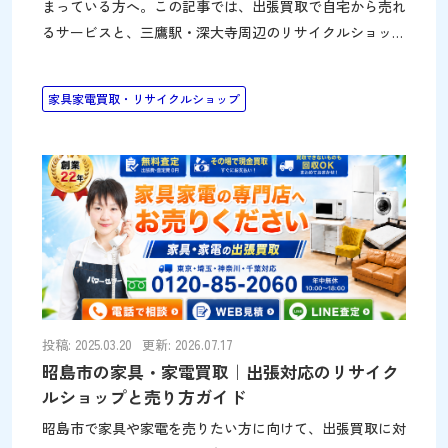
まっている方へ。この記事では、出張買取で自宅から売れ
るサービスと、三鷹駅・深大寺周辺のリサイクルショップ
をまとめています。 持ち込みが難しい家具・家電も自宅
で査定できます 三鷹市で家具や家電を手放す場合、店舗
家具家電買取・リサイクルショップ
へ持ち込むだけでなく、自宅まで来てもらえる出張買取を
利用する方法があります。パワーセラーは家具・家電に特
化した300坪の大型リサイクルショップを運営しているた
め、大型品の査定にも強く、事前に写真で相談できるサー
ビスも利用できます。 朝霞店から三鷹市までは車で約50
分ですが、パワーセラーのトラックは1都3県を巡回してい
ます。お近くのルートや予約状況が合えば、家具・家電の
出張買取に対応できる場合があります。 三鷹市で
投稿: 2025.03.20
更新: 2026.07.17
昭島市の家具・家電買取｜出張対応のリサイク
ルショップと売り方ガイド
昭島市で家具や家電を売りたい方に向けて、出張買取に対