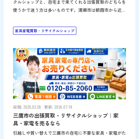
クルショップと、自宅まで来てくれる出張買取のどちらを
使うかで迷う方は多いものです。清瀬市は朝霞市から近
く、パワーセラーの出張買取が対応しやすいエリアです。
このページでは、清瀬市で家具・家電を賢く売る方法を、
家具家電買取・リサイクルショップ
地元のリサイクルショップと出張買取の両面から紹介しま
す。清瀬駅・秋津・下宿エリアの引越しや住み替え、実家
の片付けにも役立ててください。 清瀬市は出張買取の対
応エリアです 清瀬市は、パワーセラー朝霞店（埼玉県朝
霞市）から車でおよそ30分の近さにあり、出張買取の対応
エリアです。冷蔵庫・洗濯機・ソファ・食器棚などの大型
品は店舗まで運ぶのが大変ですが、出張買取なら自宅で査
定から搬出まで完結します。パワーセラーは家具・家電に
特化
投稿: 2025.02.28
更新: 2026.07.18
三鷹市の出張買取・リサイクルショップ｜家
具・家電を売るなら
引越しや買い替えで三鷹市の自宅に不要な家具・家電がた