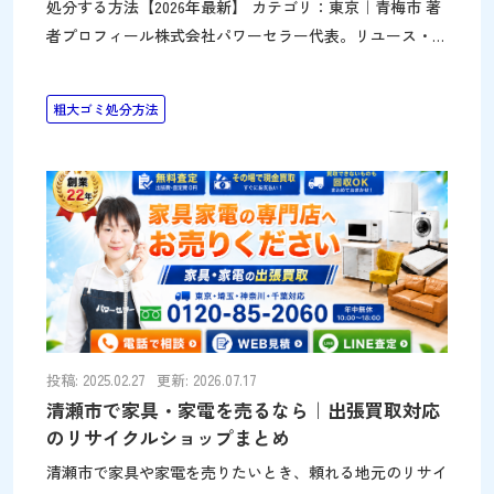
処分する方法【2026年最新】 カテゴリ：東京｜青梅市 著
者プロフィール株式会社パワーセラー代表。リユース・リ
サイクル事業で「捨てずに活かす」を実践。不用品回収や
遺品整理を通じて環境と社会に貢献。メディア出演も多
粗大ゴミ処分方法
数。詳細はこちら 家具や家電などの粗大ごみのご処分で
お困りではありませんか？突然のお引越しなどで、冷蔵庫
や家具など、どのように捨てればよいか分からず、慌てて
しまう事もあります。 このページでは、粗大ごみの捨て
方を以下のパターンに分け、実際に青梅市ではどのように
捨てればよいかを、わかりやすくまとめます。青梅市は
「不燃性30cm以上・可燃性50cm以上」の材質別基準で粗
大ごみを判断する独特な仕組みで、処理券（シール）制度
がなく、青梅市リサイクルセンターへの予約不要の持込
（日曜
投稿: 2025.02.27
更新: 2026.07.17
清瀬市で家具・家電を売るなら｜出張買取対応
のリサイクルショップまとめ
清瀬市で家具や家電を売りたいとき、頼れる地元のリサイ