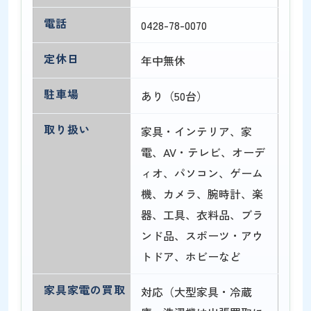
電話
0428-78-0070
定休日
年中無休
駐車場
あり（50台）
取り扱い
家具・インテリア、家
電、AV・テレビ、オーデ
ィオ、パソコン、ゲーム
機、カメラ、腕時計、楽
器、工具、衣料品、ブラ
ンド品、スポーツ・アウ
トドア、ホビーなど
家具家電の買取
対応（大型家具・冷蔵