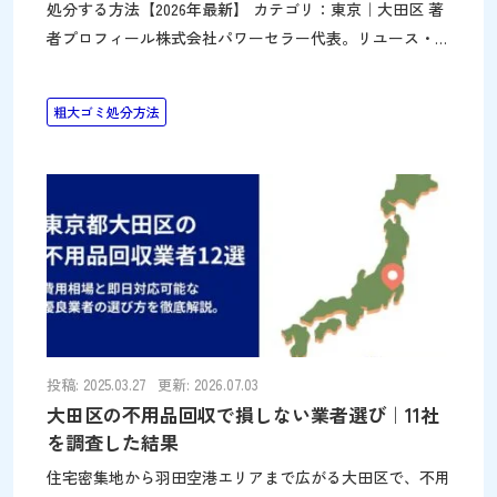
処分する方法【2026年最新】 カテゴリ：東京｜大田区 著
者プロフィール株式会社パワーセラー代表。リユース・リ
サイクル事業で「捨てずに活かす」を実践。不用品回収や
遺品整理を通じて環境と社会に貢献。メディア出演も多
粗大ゴミ処分方法
数。詳細はこちら 家具や家電などの粗大ごみのご処分で
お困りではありませんか？突然のお引越しなどで、冷蔵庫
や家具など、どのように捨てればよいか分からず、慌てて
しまう事もあります。 このページでは、粗大ごみの捨て
方を以下のパターンに分け、実際に大田区ではどのように
捨てればよいかを、わかりやすくまとめます。大田区の粗
大ごみは一辺30cm以上が対象で、戸別収集（電話または
Web申込・月〜土収集）または京浜島への直接持込（電話
申込のみ・1回10個・年度内4回まで）から選べます。冷蔵
投稿: 2025.03.27
更新: 2026.07.03
大田区の不用品回収で損しない業者選び｜11社
を調査した結果
住宅密集地から羽田空港エリアまで広がる大田区で、不用