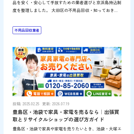
品を安く・安心して手放すための業者選びと京浜島持込制
度を整理しました。 大田区の不用品回収・知っておきた
い3つのポイント ①「現地見積もりが必須」「●●円か
ら」と金額を確定させない業者は避ける。電話・メールで
不用品回収業者
金額を提示できる業者を選ぶ（本ページ掲載の調査結果を
参考にしてください） ②搬出条件は最初から正確に伝え
る。タンス・ソファなどサイズに個体差がある品目は事前
に寸法を測定し、階数・エレベーターの有無・玄関から道
路までの距離を伝えると見積もりが正確になる ③万一の
建物破損に備え、賠償保険のある業者を選ぶとトラブルを
避けられます 大田区の不用品回収の相場を徹底調査 冷蔵
庫・洗濯機・シングルマットレスの3点について、大田区
対応の各社に直接見積もりを依頼した結果をまとめていま
す。 なお、大田区対応
投稿: 2025.02.25
更新: 2026.07.19
豊島区・池袋で家具・家電を売るなら｜出張買
取とリサイクルショップの選び方ガイド
豊島区・池袋で家具や家電を売りたいとき、池袋・大塚エ