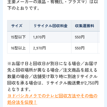
主要メーカーの液晶・有機EL・プラズマ）は以
下のとおりです。
サイズ
リサイクル回収料金
収集運搬料
合
15型以下
1,870円
550円
2,
16型以上
2,970円
550円
3,
※お届け日と回収日が別日になる場合／お届け
先と回収場所が異なる場合／注文商品を超える
数量の場合／店舗受け取り時に別途リサイクル
回収を承る場合は、リサイクル搬送費が2,750円
となります。
ヨドバシカメラでのテレビ回収方法やその他の
処分法を伝授！