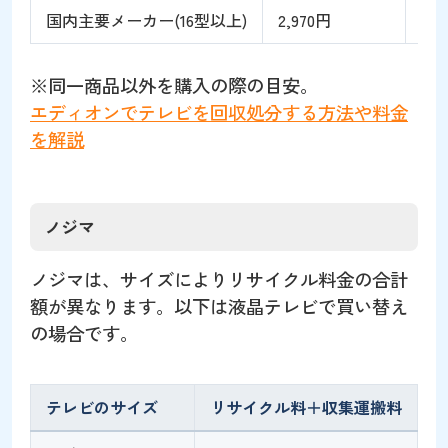
国内主要メーカー(16型以上)
2,970円
2,7
※同一商品以外を購入の際の目安。
エディオンでテレビを回収処分する方法や料金
を解説
ノジマ
ノジマは、サイズによりリサイクル料金の合計
額が異なります。以下は液晶テレビで買い替え
の場合です。
テレビのサイズ
リサイクル料＋収集運搬料