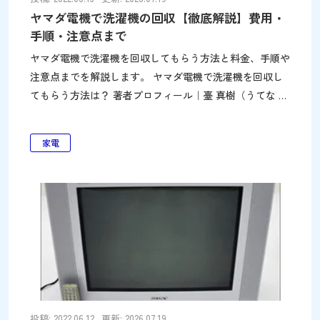
ヤマダ電機で洗濯機の回収【徹底解説】費用・
手順・注意点まで
ヤマダ電機で洗濯機を回収してもらう方法と料金、手順や
注意点までを解説します。 ヤマダ電機で洗濯機を回収し
てもらう方法は？ 著者プロフィール｜臺 真樹（うてな し
んじ）株式会社パワーセラー代表。創業22年（2005年創
業）、リユース・リサイクル事業で「捨てずに活かす」を
家電
実践。不用品回収・遺品整理を通じて環境と社会に貢献。
テレビ朝日「スーパーJチャンネル」等メディア出演多
数。古物商許可 431090015198／産業廃棄物収集運搬業許
可（4都県）／あいおいニッセイ同和損害保険 上限1億円
加入。詳細はこちら 「ヤマダ電機で洗濯機を回収しても
らいたいけど、やってもらえるの…？」そのようにお困り
ではありませんか？ヤマダ電機では、洗濯機を回収しても
らえます。主に以下の場合に、洗濯機の回収を申し込むこ
とができます。 リサイクル対象家電を購
投稿: 2022.06.12
更新: 2026.07.19