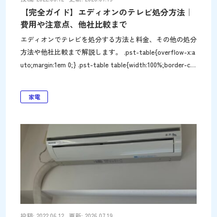
【完全ガイド】エディオンのテレビ処分方法｜
費用や注意点、他社比較まで
エディオンでテレビを処分する方法と料金、その他の処分
方法や他社比較まで解説します。 .pst-table{overflow-x:a
uto;margin:1em 0;} .pst-table table{width:100%;border-col
lapse:collapse;table-layout:fixed;font-size:13px;line-heigh
t:1.6;color:#333;background:#fff;} .pst-table th,.pst-tabl
家電
e td{border:1px solid #dde3ea;padding:8px 10px;vertical-al
ign:top;text-align:left;word-wrap:break-word;overflow-wr
ap:break-word;} .pst-table tr:first-child t
投稿: 2022.06.12
更新: 2026.07.19