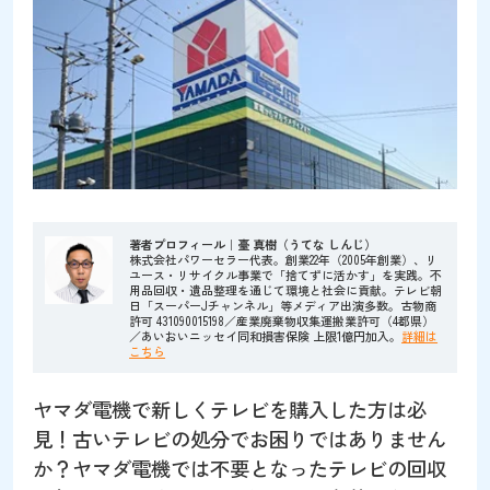
著者プロフィール｜臺 真樹（うてな しんじ）
株式会社パワーセラー代表。創業22年（2005年創業）、リ
ユース・リサイクル事業で「捨てずに活かす」を実践。不
用品回収・遺品整理を通じて環境と社会に貢献。テレビ朝
日「スーパーJチャンネル」等メディア出演多数。古物商
許可 431090015198／産業廃棄物収集運搬業許可（4都県）
／あいおいニッセイ同和損害保険 上限1億円加入。
詳細は
こちら
ヤマダ電機で新しくテレビを購入した方は必
見！古いテレビの処分でお困りではありません
か？ヤマダ電機では不要となったテレビの回収