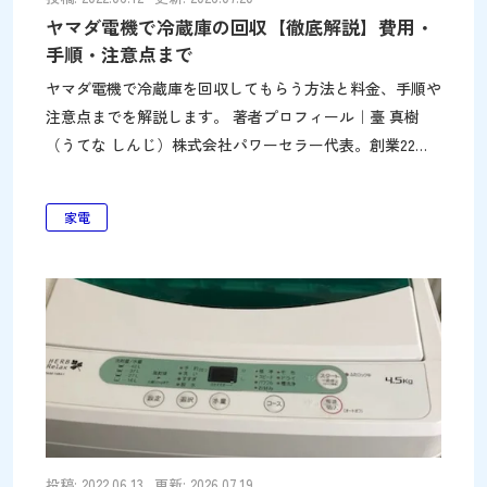
ヤマダ電機で冷蔵庫の回収【徹底解説】費用・
手順・注意点まで
ヤマダ電機で冷蔵庫を回収してもらう方法と料金、手順や
注意点までを解説します。 著者プロフィール｜臺 真樹
（うてな しんじ）株式会社パワーセラー代表。創業22年
（2005年創業）、リユース・リサイクル事業で「捨てずに
活かす」を実践。不用品回収・遺品整理を通じて環境と社
家電
会に貢献。テレビ朝日「スーパーJチャンネル」等メディ
ア出演多数。古物商許可 431090015198／産業廃棄物収集
運搬業許可（4都県）／あいおいニッセイ同和損害保険 上
限1億円加入。詳細はこちら 冷蔵庫は「家電リサイクル
法」の対象家電です。処分する際は法律で定められた方法
でないと、処罰の対象となる場合があります。 ヤマダ電
機で新たに冷蔵庫を買い換えるなら、古い冷蔵庫をリサイ
クル回収してもらうのがおすすめです。規定の料金を支払
えば、新しい商品の配送・設置と一緒に引き取って
投稿: 2022.06.13
更新: 2026.07.19