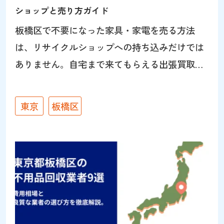
ショップと売り方ガイド
板橋区で不要になった家具・家電を売る方法
は、リサイクルショップへの持ち込みだけでは
ありません。自宅まで来てもらえる出張買取な
ら、大型の冷蔵庫・洗濯機・食器棚なども運び
出す手間なく査定できます。大山・ときわ台・
東京
板橋区
上板橋エリアの店舗情報もあわせて紹介しま
す。板橋区はパワーセラー朝霞店から近く、出
張買取が利用しやすいエリアです。 パワーセラ
ーの出張買取（板橋区対応） パワーセラーは、
売り場面積300坪の家具・家電専門のリサイク
ルショップです。年間6万点以上を自社店舗で販
売しているため、冷蔵庫・洗濯機・ソファ・食