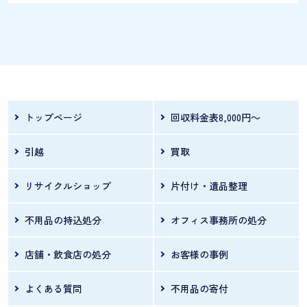
お引越しなどで、冷蔵庫や家具など、どのよう
に捨てればよいか分からず、慌ててしまう事も
あります。 このページでは、粗大ごみの捨て方
を以下のパターンに分け、実際に板橋区ではど
のように捨てればよいかを、わかりやすくまと
トップページ
回収料金表8,000円～
めます。板橋区は西台粗大ごみセンターへの直
引越
買取
接持ち込みが可能で、収集の半額で処分できる
点が大きな特徴です。冷蔵庫・洗濯機・テレ
リサイクルショップ
片付け・遺品整理
ビ・エアコンなどの家電リサイクル法対象品の
不用品の持込処分
オフィス事務所の処分
処分方法も合わせ
店舗・飲食店の処分
お客様の事例
よくある質問
不用品の寄付