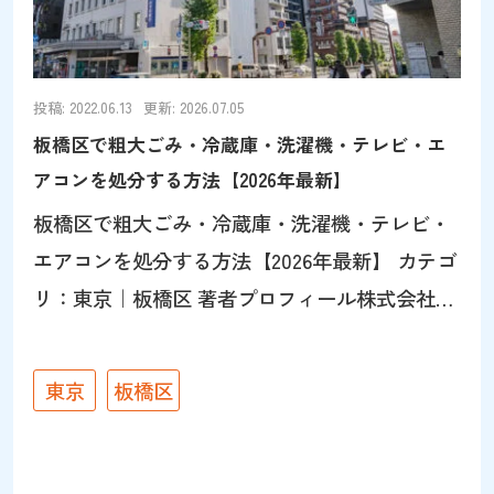
がある品目は事前に寸法を測定し、搬出条件は
最初から正確に伝える。階数・エレベーターの
有無・玄関から道路までの距離を伝えると見積
投稿: 2022.06.13
更新: 2026.07.05
もりが正確になる 大型品の搬出は傷のリスクが
板橋区で粗大ごみ・冷蔵庫・洗濯機・テレビ・エ
伴うので、損害賠償保険の加入の有無を必ず確
アコンを処分する方法【2026年最新】
認しましょう 板橋区の不用品回収の相場を徹底
板橋区で粗大ごみ・冷蔵庫・洗濯機・テレビ・
調査 業者ごとに料金差が大きいため、板橋区で
エアコンを処分する方法【2026年最新】 カテゴ
3点（冷蔵庫・洗濯機・マットレス
リ：東京｜板橋区 著者プロフィール株式会社パ
ワーセラー代表。リユース・リサイクル事業で
「捨てずに活かす」を実践。不用品回収や遺品
東京
板橋区
整理を通じて環境と社会に貢献。メディア出演
も多数。詳細はこちら 家具や家電などの粗大ご
みのご処分でお困りではありませんか？突然の