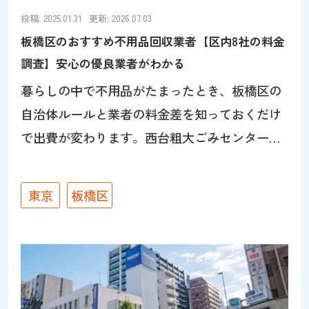
器棚など幅広い品目の買取に対応できます。持
投稿: 2025.01.31
更新: 2026.07.03
ち込みが難しい大型品も、ご自宅で査定できる
板橋区のおすすめ不用品回収業者【区内8社の料金
出張買取が便利です。 パワーセラーの店舗があ
調査】安心の優良業者がわかる
る朝霞市は板橋区の隣接エリアのため、板
暮らしの中で不用品がたまったとき、板橋区の
自治体ルールと業者の料金差を知っておくだけ
で出費が変わります。西台粗大ごみセンターへ
の持込が半額になる独自制度も含めてまとめま
した。 板橋区で不用品回収業者を選ぶ前に知っ
東京
板橋区
ておきたい3つのポイント 「現地見積もりが必
須」「〇〇円〜」という業者は避ける。電話や
メールで具体的な金額を提示できる業者を選ぶ
ことが、後からの追加請求トラブルを防ぐ最大
のポイント タンス・ソファなどサイズに個体差